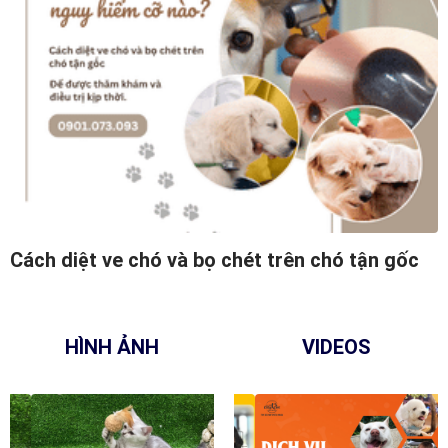
BỆNH VIÊM PHỔI TRÊN CHÓ – DẤU HIỆU NHẬN
BIẾT, NGUYÊN NHÂN VÀ CÁCH ĐIỀU TRỊ HIỆU
QUẢ
HÌNH ẢNH
VIDEOS