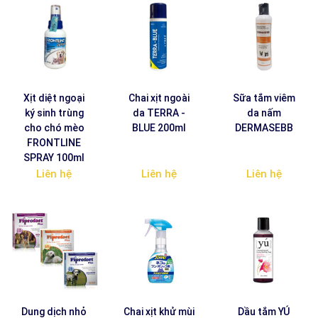
Xịt diệt ngoại
Chai xịt ngoài
Sữa tắm viêm
ký sinh trùng
da TERRA -
da nấm
cho chó mèo
BLUE 200ml
DERMASEBB
FRONTLINE
SPRAY 100ml
Liên hệ
Liên hệ
Liên hệ
Dung dịch nhỏ
Chai xịt khử mùi
Dầu tắm YÚ