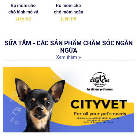
Rọ mõm cho
Rọ mõm cho
chó hình mỏ vịt
chó mõm ngắn
Liên hệ
Liên hệ
SỮA TẮM - CÁC SẢN PHẨM CHĂM SÓC NGĂN
NGỪA
Xem thêm