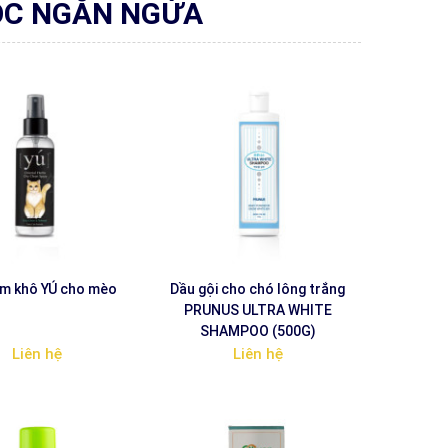
ÓC NGĂN NGỪA
ắm khô YÚ cho mèo
Dầu gội cho chó lông trắng
PRUNUS ULTRA WHITE
SHAMPOO (500G)
Liên hệ
Liên hệ