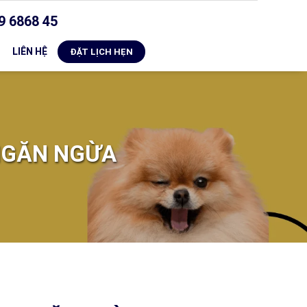
9 6868 45
LIÊN HỆ
ĐẶT LỊCH HẸN
NGĂN NGỪA