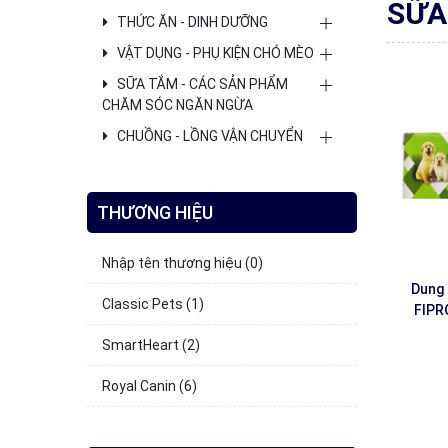
SỮA
THỨC ĂN - DINH DƯỠNG
VẬT DỤNG - PHỤ KIỆN CHÓ MÈO
SỮA TẮM - CÁC SẢN PHẨM
CHĂM SÓC NGĂN NGỪA
CHUỒNG - LỒNG VẬN CHUYỂN
THƯƠNG HIỆU
Nhập tên thương hiệu
(0)
Dung 
Classic Pets
(1)
FIPRO
SmartHeart
(2)
Royal Canin
(6)