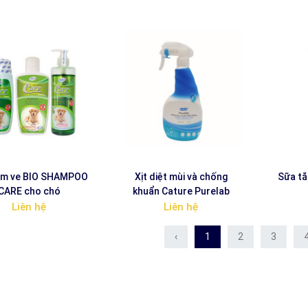
ắm ve BIO SHAMPOO
Xịt diệt mùi và chống
Sữa tắ
CARE cho chó
khuẩn Cature Purelab
Liên hệ
Liên hệ
‹
1
2
3