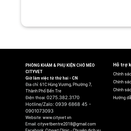
Hỗ trợ 
PHÒNG KHÁM & PHỤ KIỆN CHÓ MÈO
CITYVET
Chính sá
Giờ làm việc từ thứ hai - CN
Chính sá
Địa chỉ:
61C Hùng Vương, Phường 7,
Chính sác
Thành Phố Bến Tre
0275.382.3170
Điện thoại:
Hướng dẫ
Hotline/Zalo: 0939 6868 45 - 
0901073093
Website:
www.cityvet.vn
Email:
cityvetbentre2018@gmail.com
Facebook:
Cityvet Clinic - Chuyên dịch vụ