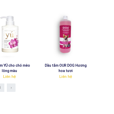
m YÚ cho chó mèo
Dầu tắm OUR DOG Hương
lông màu
hoa tươi
Liên hệ
Liên hệ
4
›