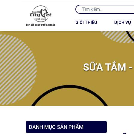
GIỚI THIỆU
DỊCH VỤ
SỮA TẮM 
DANH MỤC SẢN PHẨM