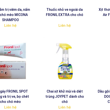
ắm trị viêm da, nấm
Thuốc nhỏ ve ngoài da
Xịt th
 chó mèo MICONA
FRONIL EXTRA cho chó
Air 
SHAMPOO
Liên hệ
Liên hệ
 gáy FRONIL SPOT
Chai xịt khử mùi và diệt
Dầu gội
 và trị ve, bọ chét
trùng JOYPET dành cho
DO
cho chó mèo
chó
C
Liên hệ
Liên hệ